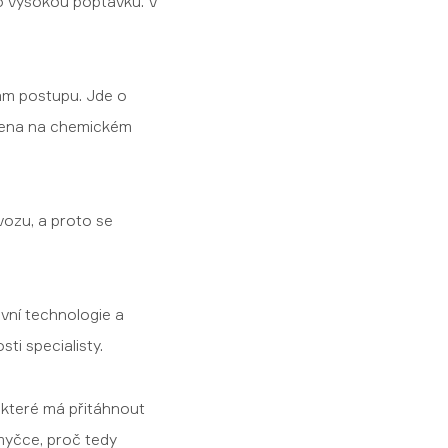
 o vysokou poptávku. V
nam postupu. Jde o
ožena na chemickém
vozu, a proto se
ivní technologie a
ti specialisty.
 které má přitáhnout
 myčce, proč tedy