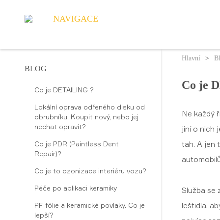
NAVIGACE
Hlavní
>
B
BLOG
Co je 
Co je DETAILING ?
Lokální oprava odřeného disku od
Ne každý ři
obrubníku. Koupit nový, nebo jej
nechat opravit?
jiní o nich
tah. A jen 
Co je PDR (Paintless Dent
Repair)?
automobilů)
Co je to ozonizace interiéru vozu?
Péče po aplikaci keramiky
Služba se 
leštidla, a
PF fólie a keramické povlaky. Co je
lepší?