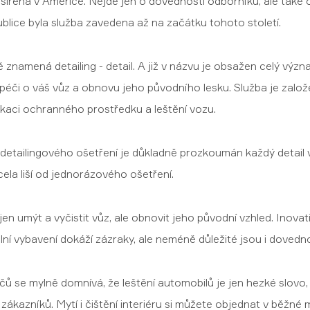
zšířená v Americe. Nejde jen o dovednosti odborníků, ale také
blice byla služba zavedena až na začátku tohoto století.
ně znamená detailing - detail. A již v názvu je obsažen celý výz
péči o váš vůz a obnovu jeho původního lesku. Služba je zal
plikaci ochranného prostředku a leštění vozu.
detailingového ošetření je důkladně prozkoumán každý detail 
cela liší od jednorázového ošetření.
jen umýt a vyčistit vůz, ale obnovit jeho původní vzhled. Inovat
ní vybavení dokáží zázraky, ale neméně důležité jsou i dovednos
čů se mylně domnívá, že leštění automobilů je jen hezké slovo,
zákazníků. Mytí i čištění interiéru si můžete objednat v běžné