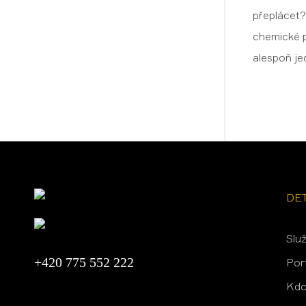
přeplácet?
chemické p
alespoň je
DE
Slu
+420 775 552 222
Por
Kdo