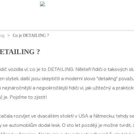
log
>
Co je DETAILING ?
DETAILING ?
dič vozidla ví, co je to DETAILING. Někteří řidiči o takových sl
 jen slyšeli, další jsou skeptičtí a moderní slovo "detailing" pova
ti nejnáročnější a nejpokročilejší řidiči ví, jak užitečný a praktick
 je. Pojďme to zjistit!
začala rozvíjet ve dvacátém století v USA a Německu: tehdy se
by se automobilům dodal lesk. O sto let později je možné tvrdit, 