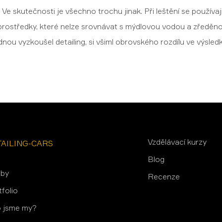
 Ve skutečnosti je všechno trochu jinak. Při leštění se používa
rostředky, které nelze srovnávat s mýdlovou vodou a zředěn
dnou vyzkoušel detailing, si všiml obrovského rozdílu ve výsledk
Vzdělávací kurzy
TAILING-CARS
Blog
žby
Recenze
tfolio
 jsme my?