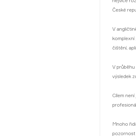
nejvíce ro
České repu
V angličti
komplexní 
čištění, a
V průběhu 
výsledek z
Cílem není 
profesionál
Mnoho řidi
pozornost 