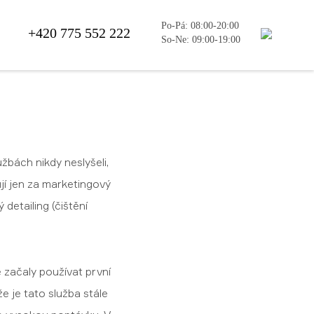
Po-Pá: 08:00-20:00
+420 775 552 222
So-Ne: 09:00-19:00
užbách nikdy neslyšeli,
žují jen za marketingový
ý detailing (čištění
 začaly používat první
že je tato služba stále