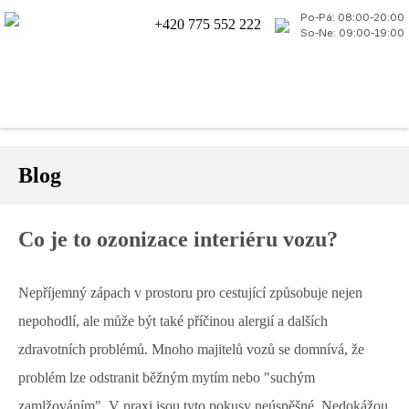
Po-Pá: 08:00-20:00
+420 775 552 222
So-Ne: 09:00-19:00
Blog
Co je to ozonizace interiéru vozu?
Nepříjemný zápach v prostoru pro cestující způsobuje nejen
nepohodlí, ale může být také příčinou alergií a dalších
zdravotních problémů. Mnoho majitelů vozů se domnívá, že
problém lze odstranit běžným mytím nebo "suchým
zamlžováním". V praxi jsou tyto pokusy neúspěšné. Nedokážou