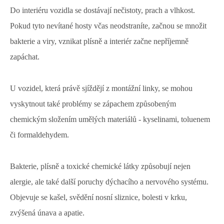
Do interiéru vozidla se dostávají nečistoty, prach a vlhkost.
Pokud tyto nevítané hosty včas neodstraníte, začnou se množit
bakterie a viry, vznikat plísně a interiér začne nepříjemně
zapáchat.
U vozidel, která právě sjíždějí z montážní linky, se mohou
vyskytnout také problémy se zápachem způsobeným
chemickým složením umělých materiálů - kyselinami, toluenem
či formaldehydem.
Bakterie, plísně a toxické chemické látky způsobují nejen
alergie, ale také další poruchy dýchacího a nervového systému.
Objevuje se kašel, svědění nosní sliznice, bolesti v krku,
zvýšená únava a apatie.