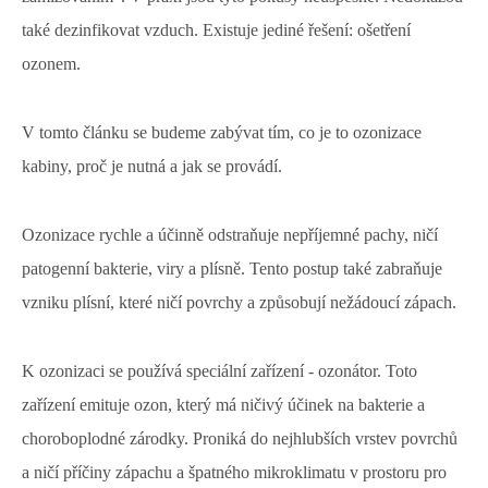
také dezinfikovat vzduch. Existuje jediné řešení: ošetření
ozonem.
V tomto článku se budeme zabývat tím, co je to ozonizace
kabiny, proč je nutná a jak se provádí.
Ozonizace rychle a účinně odstraňuje nepříjemné pachy, ničí
patogenní bakterie, viry a plísně. Tento postup také zabraňuje
vzniku plísní, které ničí povrchy a způsobují nežádoucí zápach.
K ozonizaci se používá speciální zařízení - ozonátor. Toto
zařízení emituje ozon, který má ničivý účinek na bakterie a
choroboplodné zárodky. Proniká do nejhlubších vrstev povrchů
a ničí příčiny zápachu a špatného mikroklimatu v prostoru pro