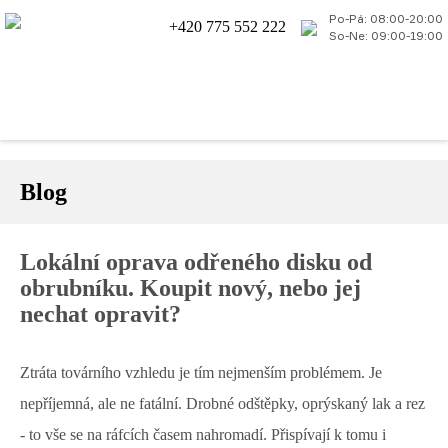
Po-Pá: 08:00-20:00
+420 775 552 222
So-Ne: 09:00-19:00
Blog
Lokální oprava odřeného disku od
obrubníku. Koupit nový, nebo jej
nechat opravit?
Ztráta továrního vzhledu je tím nejmenším problémem. Je
nepříjemná, ale ne fatální. Drobné odštěpky, oprýskaný lak a rez
- to vše se na ráfcích časem nahromadí. Přispívají k tomu i