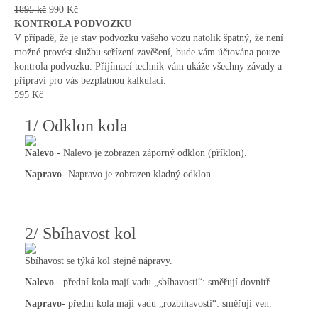
1895 kč
990 Kč
KONTROLA PODVOZKU
V případě, že je stav podvozku vašeho vozu natolik špatný, že není
možné provést službu seřízení zavěšení, bude vám účtována pouze
kontrola podvozku. Přijímací technik vám ukáže všechny závady a
připraví pro vás bezplatnou kalkulaci.
595 Kč
1/ Odklon kola
Nalevo
- Nalevo je zobrazen záporný odklon (příklon).
Napravo
- Napravo je zobrazen kladný odklon.
2/ Sbíhavost kol
Sbíhavost se týká kol stejné nápravy.
Nalevo
- přední kola mají vadu „sbíhavosti“: směřují dovnitř.
Napravo
- přední kola mají vadu „rozbíhavosti“: směřují ven.