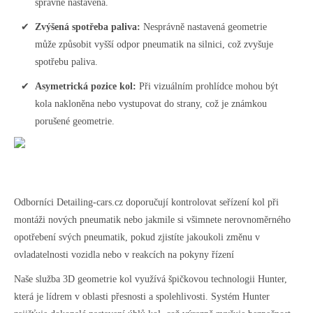
správně nastavena.
Zvýšená spotřeba paliva:
Nesprávně nastavená geometrie
může způsobit vyšší odpor pneumatik na silnici, což zvyšuje
spotřebu paliva.
Asymetrická pozice kol:
Při vizuálním prohlídce mohou být
kola nakloněna nebo vystupovat do strany, což je známkou
porušené geometrie.
Odborníci Detailing-cars.cz doporučují kontrolovat seřízení kol při
montáži nových pneumatik nebo jakmile si všimnete nerovnoměrného
opotřebení svých pneumatik, pokud zjistíte jakoukoli změnu v
ovladatelnosti vozidla nebo v reakcích na pokyny řízení
Naše služba 3D geometrie kol využívá špičkovou technologii Hunter,
která je lídrem v oblasti přesnosti a spolehlivosti. Systém Hunter