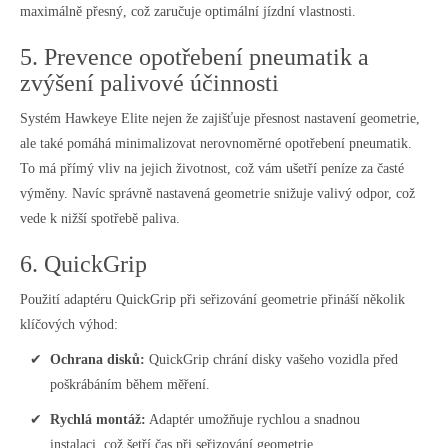
maximálně přesný, což zaručuje optimální jízdní vlastnosti.
5. Prevence opotřebení pneumatik a
zvýšení palivové účinnosti
Systém Hawkeye Elite nejen že zajišťuje přesnost nastavení geometrie,
ale také pomáhá minimalizovat nerovnoměrné opotřebení pneumatik.
To má přímý vliv na jejich životnost, což vám ušetří peníze za časté
výměny. Navíc správně nastavená geometrie snižuje valivý odpor, což
vede k nižší spotřebě paliva.
6. QuickGrip
Použití adaptéru QuickGrip při seřizování geometrie přináší několik
klíčových výhod:
Ochrana disků:
QuickGrip chrání disky vašeho vozidla před
poškrábáním během měření.
Rychlá montáž:
Adaptér umožňuje rychlou a snadnou
instalaci, což šetří čas při seřizování geometrie.