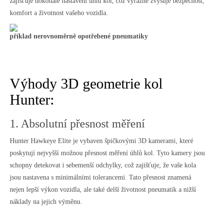
zajišťuje dokonalé nastavení úhlů kol, což výrazně zvyšuje bezpečnost,
komfort a životnost vašeho vozidla.
příklad nerovnoměrně opotřebené pneumatiky
Výhody 3D geometrie kol
Hunter:
1. Absolutní přesnost měření
Hunter Hawkeye Elite je vybaven špičkovými 3D kamerami, které
poskytují nejvyšší možnou přesnost měření úhlů kol. Tyto kamery jsou
schopny detekovat i sebemenší odchylky, což zajišťuje, že vaše kola
jsou nastavena s minimálními tolerancemi. Tato přesnost znamená
nejen lepší výkon vozidla, ale také delší životnost pneumatik a nižší
náklady na jejich výměnu.