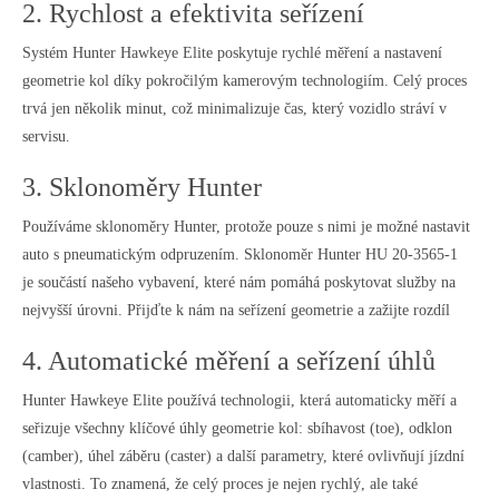
2. Rychlost a efektivita seřízení
Systém Hunter Hawkeye Elite poskytuje rychlé měření a nastavení
geometrie kol díky pokročilým kamerovým technologiím. Celý proces
trvá jen několik minut, což minimalizuje čas, který vozidlo stráví v
servisu.
3. Sklonoměry Hunter
Používáme sklonoměry Hunter, protože pouze s nimi je možné nastavit
auto s pneumatickým odpruzením. Sklonoměr Hunter HU 20-3565-1
je součástí našeho vybavení, které nám pomáhá poskytovat služby na
nejvyšší úrovni. Přijďte k nám na seřízení geometrie a zažijte rozdíl
4. Automatické měření a seřízení úhlů
Hunter Hawkeye Elite používá technologii, která automaticky měří a
seřizuje všechny klíčové úhly geometrie kol: sbíhavost (toe), odklon
(camber), úhel záběru (caster) a další parametry, které ovlivňují jízdní
vlastnosti. To znamená, že celý proces je nejen rychlý, ale také