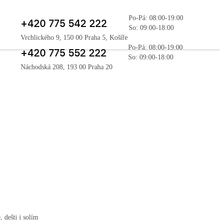
Po-Pá: 08:00-19:00
+420 775 542 222
So: 09:00-18:00
Vrchlického 9, 150 00 Praha 5, Košíře
Po-Pá: 08:00-19:00
+420 775 552 222
So: 09:00-18:00
Náchodská 208, 193 00 Praha 20
 dešti i solím