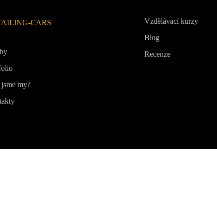
Vzdělávací kurzy
TAILING-CARS
Blog
žby
Recenze
folio
 jsme my?
takty