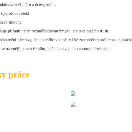
dolnost vůči otěru a detergentům
 hydrofobní efekt
hává šmouhy
uje přilnutí nejen rozmáčknutému hmyzu, ale také ptačího trusu.
dstranění námrazy, ledu a sněhu v zimě, v létě zase nečistot od hmyzu a prach
 se na vnější stranu čelního, bočního a zadního automobilová skla
ky
práce