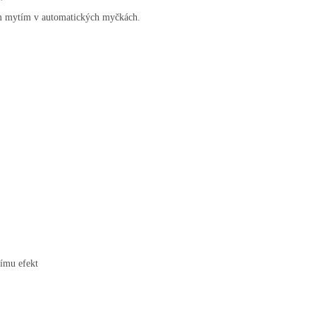
ým mytím v automatických myčkách.
nímu efekt