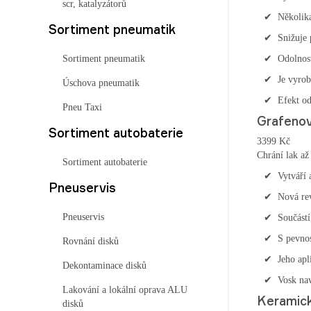
scr, katalyzátorů
Několik
Sortiment pneumatik
Snižuje 
Sortiment pneumatik
Odolnos
Je vyrob
Úschova pneumatik
Efekt o
Pneu Taxi
Grafeno
Sortiment autobaterie
3399 Kč
Chrání lak až
Sortiment autobaterie
Vytváří 
Pneuservis
Nová re
Pneuservis
Součástí
S pevnos
Rovnání disků
Jeho apl
Dekontaminace disků
Vosk nav
Lakování a lokální oprava ALU
Keramick
disků