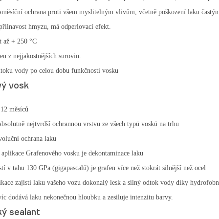
aměsíční ochrana proti všem myslitelným vlivům, včetně poškození laku čast
přilnavost hmyzu, má odperlovací efekt.
t až + 250 °C
en z nejjakostnějších surovin.
dtoku vody po celou dobu funkčnosti vosku
vý vosk
 12 měsíců
absolutně nejtvrdší ochrannou vrstvu ze všech typů vosků na trhu
voluční ochrana laku
 aplikace Grafenového vosku je dekontaminace laku
tí v tahu 130 GPa (gigapascalů) je grafen více než stokrát silnější než ocel
ikace zajistí laku vašeho vozu dokonalý lesk a silný odtok vody díky hydrofob
íc dodává laku nekonečnou hloubku a zesiluje intenzitu barvy.
ý sealant