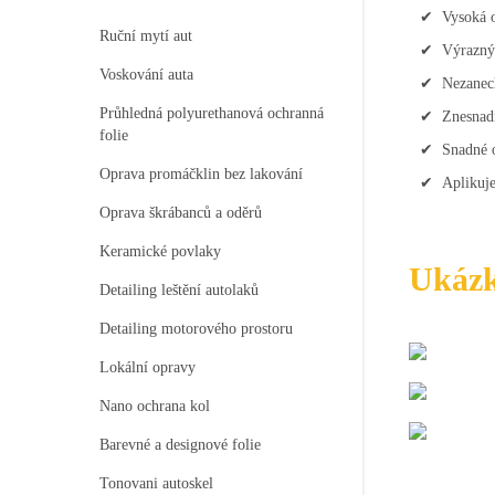
Vysoká o
Ruční mytí aut
Výrazný
Voskování auta
Nezanec
Průhledná polyurethanová ochranná
Znesnadň
folie
Snadné o
Oprava promáčklin bez lakování
Aplikuje
Oprava škrábanců a oděrů
Keramické povlaky
Ukáz
Detailing leštění autolaků
Detailing motorového prostoru
Lokální opravy
Nano ochrana kol
Barevné a designové folie
Tonovani autoskel