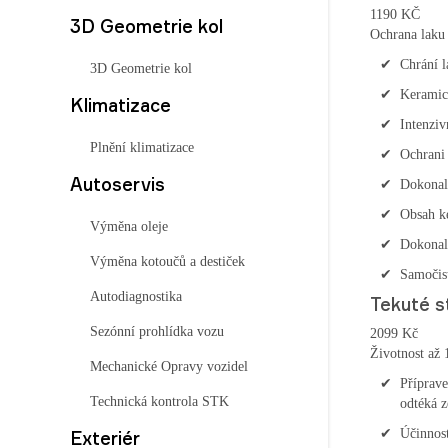
1190 KČ
3D Geometrie kol
Ochrana laku
Chrání l
3D Geometrie kol
Keramick
Klimatizace
Intenziv
Plnění klimatizace
Ochrani 
Autoservis
Dokonal
Obsah k
Výměna oleje
Dokonal
Výměna kotoučů a destiček
Samočist
Autodiagnostika
Tekuté s
Sezónní prohlídka vozu
2099 Kč
Životnost až 
Mechanické Opravy vozidel
Příprave
Technická kontrola STK
odtéká z
Účinnos
Exteriér