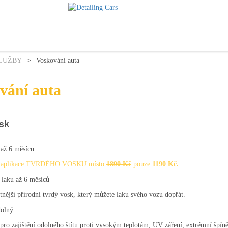
LUŽBY
>
Voskování auta
vání auta
sk
 až 6 měsíců
aplikace TVRDÉHO VOSKU místo
1890 Kč
pouze
1190 Kč.
 laku až 6 měsíců
tnější přírodní tvrdý vosk, který můžete laku svého vozu dopřát.
dolný
pro zajištění odolného štítu proti vysokým teplotám, UV záření, extrémní špíně,