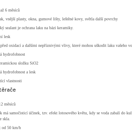
 až 6 měsíců
ak, vnější plasty, okna, gumové lišty, leštěné kovy, světla další povrchy
ý sealant je ochrana laku na bázi keramiky.
ní lesk
před oxidací a dalšími nepříznivými vlivy, které mohou uškodit laku vašeho v
á hydrofobnost
eramickou složku SiO2
á hydrofobnost a lesk
ící vlastnosti
těrače
12 měsíců
k má samočisticí účinek, tzv. efekt lotosového květu, kdy se voda zabalí do kul
e skla.
t od 50 km/h