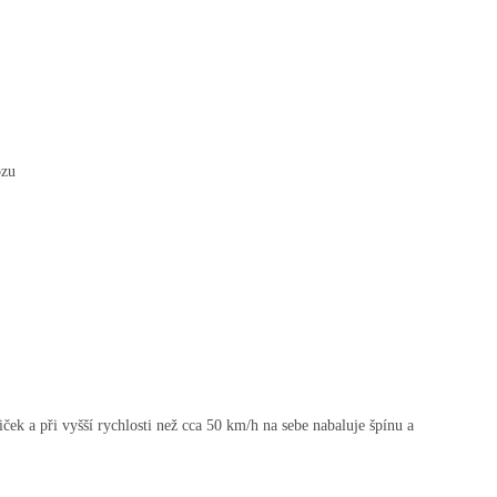
ozu
iček a při vyšší rychlosti než cca 50 km/h na sebe nabaluje špínu a