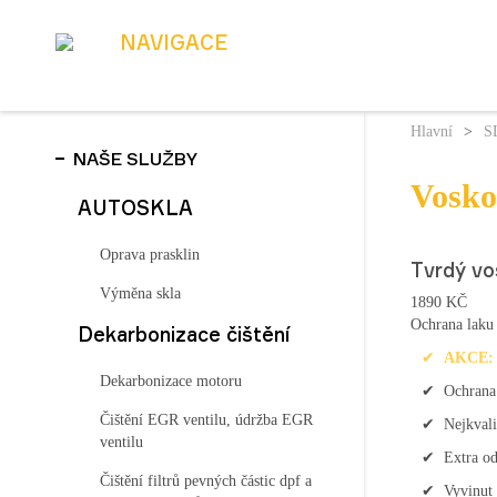
NAVIGACE
Hlavní
>
S
NAŠE SLUŽBY
Vosko
AUTOSKLA
Oprava prasklin
Tvrdý vo
Výměna skla
1890 KČ
Ochrana laku
Dekarbonizace čištění
AKCE:
Dekarbonizace motoru
Ochrana
Čištění EGR ventilu, údržba EGR
Nejkvali
ventilu
Extra o
Čištění filtrů pevných částic dpf a
Vyvinut 