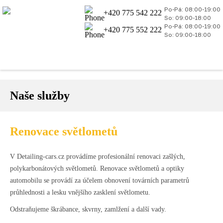
Po-Pá: 08:00-19:00
+420 775 542 222
So: 09:00-18:00
Po-Pá: 08:00-19:00
+420 775 552 222
So: 09:00-18:00
Naše služby
Renovace světlometů
V Detailing-cars.cz provádíme profesionální renovaci zašlých,
polykarbonátových světlometů. Renovace světlometů a optiky
automobilu se provádí za účelem obnovení továrních parametrů
průhlednosti a lesku vnějšího zasklení světlometu.
Odstraňujeme škrábance, skvrny, zamlžení a další vady.