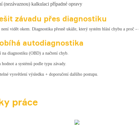
ní (nezávaznou) kalkulaci případné opravy
ešit závadu přes diagnostiku
 není vidět okem. Diagnostika přesně ukáže, který systém hlásí chybu a proč –
obíhá autodiagnostika
 na diagnostiku (OBD) a načtení chyb.
 hodnot a systémů podle typu závady.
elné vysvětlení výsledku + doporučení dalšího postupu.
ky
práce