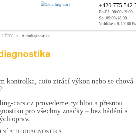
+420 775 542 
Po-Pá: 08:00-19:00
So: 09:00-18:00
Vrchlického 9, 150 00 Pr
LUŽBY
>
Autodiagnostika
diagnostika
ám kontrolka, auto ztrácí výkon nebo se chová
?
ling-cars.cz provedeme rychlou a přesnou
gnostiku pro všechny značky – bez hádání a
ých oprav.
TNÍ AUTODIAGNOSTIKA