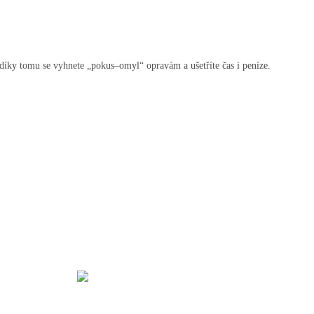
 díky tomu se vyhnete „pokus–omyl“ opravám a ušetříte čas i peníze.