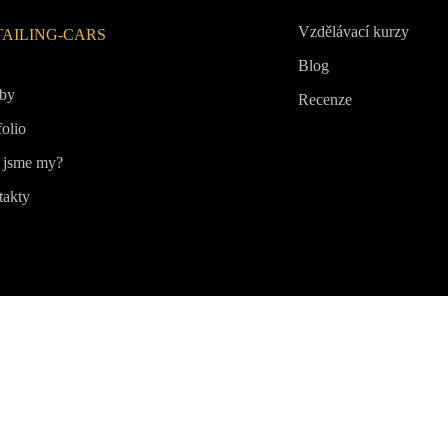
Vzdělávací kurzy
TAILING-CARS
Blog
žby
Recenze
folio
 jsme my?
takty