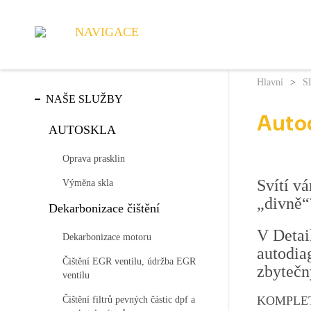
NAVIGACE
Hlavní
>
S
NAŠE SLUŽBY
Auto
AUTOSKLA
Oprava prasklin
Svítí v
Výměna skla
„divně“
Dekarbonizace čištění
V Detai
Dekarbonizace motoru
autodia
Čištění EGR ventilu, údržba EGR
zbytečn
ventilu
KOMPLE
Čištění filtrů pevných částic dpf a