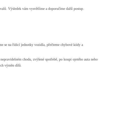
tervalů. Výsledek vám vysvětlíme a doporučíme další postup.
íme se na řídicí jednotky vozidla, přečteme chybové kódy a
, nepravidelném chodu, zvýšené spotřebě, po koupi ojetého auta nebo
ých výměn dílů.