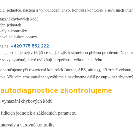
ídicí jednotce, načtení a vyhodnocení chyb, kontrola kontrolek a servisních in
mazání chybových kódů
cích jednotek
rvaly a kontrolky
nová kalkulace opravy
+420 775 552 222
jte na:
iagnostika je nejrychlejší cesta, jak zjistit skutečnou příčinu problému. Napoj
 stavy systémů, které ovlivňují bezpečnost, výkon i spotřebu.
oporučujeme při rozsvícení kontrolek (motor, ABS, airbag), při ztrátě výkonu
stou. Vše vám srozumitelně vysvětlíme a navrhneme další postup – bez zbytečn
 autodiagnostice zkontrolujeme
 a vymazání chybových kódů
 řídicích jednotek a základních parametrů
 intervaly a varovné kontrolky