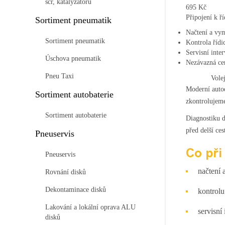
scr, katalyzátorů
695
Kč
Připojení k ř
Sortiment pneumatik
Načtení a vy
Sortiment pneumatik
Kontrola řídi
Servisní inte
Úschova pneumatik
Nezávazná ce
Pneu Taxi
Vole
Moderní autod
Sortiment autobaterie
zkontrolujeme
Sortiment autobaterie
Diagnostiku d
před delší ce
Pneuservis
Co při
Pneuservis
načtení
Rovnání disků
Dekontaminace disků
kontrolu
Lakování a lokální oprava ALU
servisní
disků