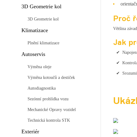
orientač
3D Geometrie kol
Proč ř
3D Geometrie kol
Většina závad
Klimatizace
Jak pr
Plnění klimatizace
Napojení
Autoservis
Kontrola
Výměna oleje
Srozumit
Výměna kotoučů a destiček
Autodiagnostika
Ukáz
Sezónní prohlídka vozu
Mechanické Opravy vozidel
Technická kontrola STK
Exteriér