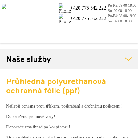
Po-Pá: 08:00-19:00
+420 775 542 222
So: 09:00-18:00
Po-Pá: 08:00-19:00
+420 775 552 222
So: 09:00-18:00
Naše služby
Průhledná polyurethanová
ochranná fólie (ppf)
Nejlepší ochrana proti třískám, poškrábání a drobnému poškození!
Doporučeno pro nové vozy!
Doporučujeme ihned po koupi vozu!
Ztráta vzhledu vozu je otázkou času a nelze se jí za žádných okolností