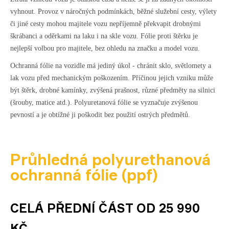
vyhnout. Provoz v náročných podmínkách, běžné služební cesty, výlety
či jiné cesty mohou majitele vozu nepříjemně překvapit drobnými
škrábanci a oděrkami na laku i na skle vozu. Fólie proti štěrku je
nejlepší volbou pro majitele, bez ohledu na značku a model vozu.
Ochranná fólie na vozidle má jediný úkol - chránit sklo, světlomety a
lak vozu před mechanickým poškozením. Příčinou jejich vzniku může
být štěrk, drobné kamínky, zvýšená prašnost, různé předměty na silnici
(šrouby, matice atd.). Polyuretanová fólie se vyznačuje zvýšenou
pevností a je obtížné ji poškodit bez použití ostrých předmětů.
Průhledná polyurethanová
ochranná fólie (ppf)
CELÁ PŘEDNÍ ČÁST OD 25 990
KČ