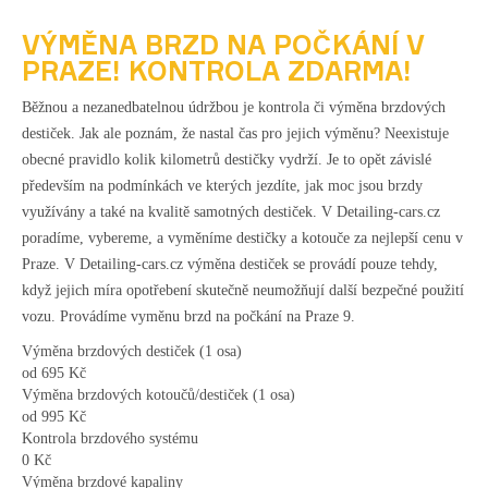
VÝMĚNA BRZD NA POČKÁNÍ V
PRAZE! KONTROLA ZDARMA!
Běžnou a nezanedbatelnou údržbou je kontrola či výměna brzdových
destiček. Jak ale poznám, že nastal čas pro jejich výměnu? Neexistuje
obecné pravidlo kolik kilometrů destičky vydrží. Je to opět závislé
především na podmínkách ve kterých jezdíte, jak moc jsou brzdy
využívány a také na kvalitě samotných destiček. V Detailing-cars.cz
poradíme, vybereme, a vyměníme destičky a kotouče za nejlepší cenu v
Praze. V Detailing-cars.cz výměna destiček se provádí pouze tehdy,
když jejich míra opotřebení skutečně neumožňují další bezpečné použití
vozu. Provádíme vyměnu brzd na počkání na Praze 9.
Výměna brzdových destiček (1 osa)
od 695
Kč
Výměna brzdových kotoučů/destiček (1 osa)
od 995
Kč
Kontrola brzdového systému
0
Kč
Výměna brzdové kapaliny